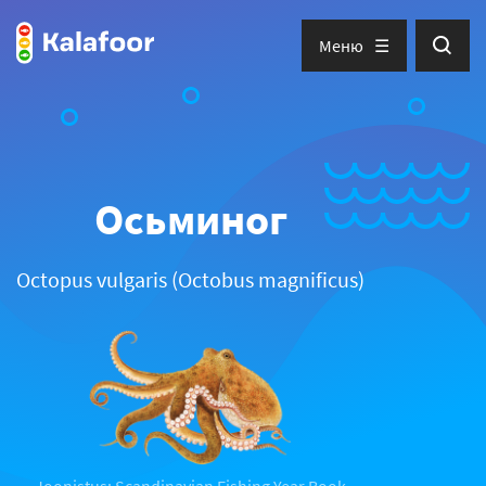
Меню
Осьминог
Octopus vulgaris (Octobus magnificus)
Joonistus: Scandinavian Fishing Year Book