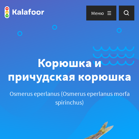
Меню
Корюшка и
причудская корюшка
Osmerus eperlanus (Osmerus eperlanus morfa
spirinchus)