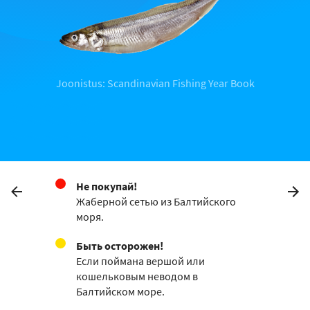
Joonistus: Scandinavian Fishing Year Book
Не покупай!
Жаберной сетью из Балтийского
моря.
Быть осторожен!
Если поймана вершой или
кошельковым неводом в
Балтийском море.