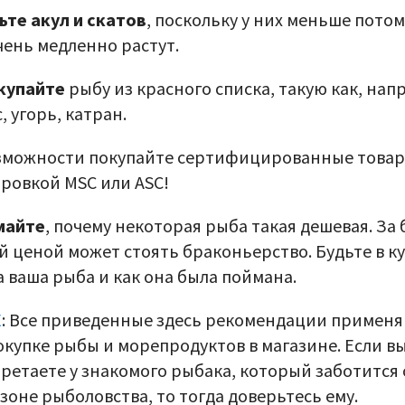
ьте акул и скатов
, поскольку у них меньше потом
чень медленно растут.
купайте
рыбу из красного списка, такую как, нап
, угорь, катран.
зможности покупайте сертифицированные товар
ровкой MSC или ASC!
майте
, почему некоторая рыба такая дешевая. За 
й ценой может стоять браконьерство. Будьте в к
а ваша рыба и как она была поймана.
Е
: Все приведенные здесь рекомендации примен
окупке рыбы и морепродуктов в магазине. Если в
ретаете у знакомого рыбака, который заботится 
 зоне рыболовства, то тогда доверьтесь ему.