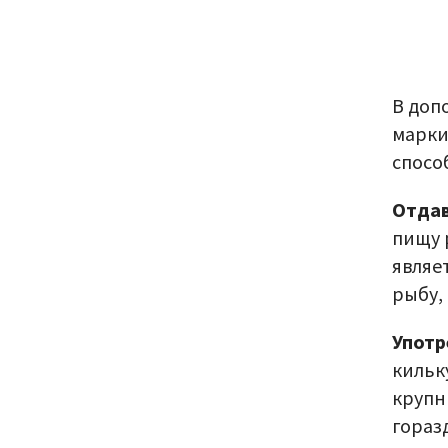
В доп
марки
спосо
Отдав
пищу 
являе
рыбу,
Употр
кильк
крупн
гораз