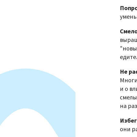
Попро
умень
Смело
выращ
"новы
едите
Не ра
Многи
и о в
смелы
на ра
Избег
они р