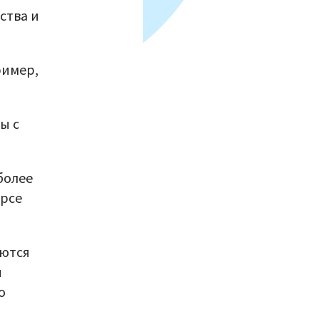
ства и
ример,
ы с
более
урсе
яются
ы
о