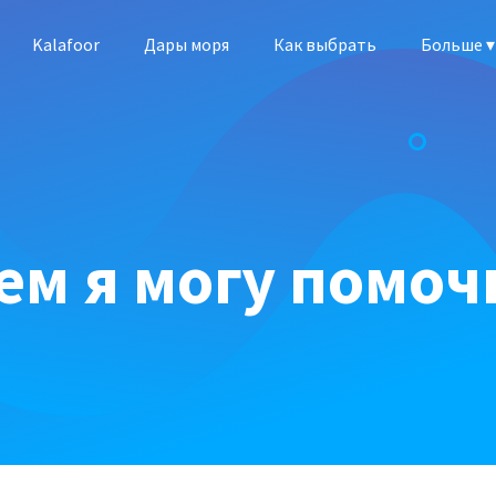
Kalafoor
Дары моря
Как выбрать
ем я могу помоч