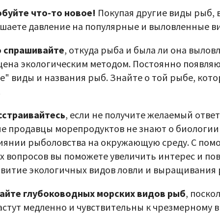
буйте что-то новое!
Покупая другие виды рыб, 
шаете давление на популярные и выловленные в
 спрашивайте
, откуда рыба и была ли она вылов
ена экологическим методом. Постоянно появля
е" виды и названия рыб. Знайте о той рыбе, кот
.
сстраивайтесь
, если не получите желаемый ответ
е продавцы морепродуктов не знают о биологи
лиянии рыболовства на окружающую среду. С по
х вопросов вы поможете увеличить интерес и по
звитие экологичных видов ловли и выращивания
айте глубоководных морских видов рыб
, поско
астут медленно и чувствительны к чрезмерному в