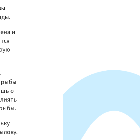
вы
иды.
лена и
ются
орую
.
и рыбы
мощью
влиять
 рыбы.
льку
ылову.