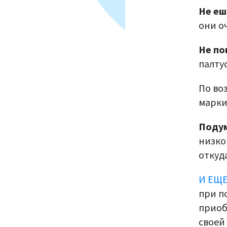
Не еш
они о
Не по
палтус
По во
марки
Поду
низко
откуд
И ЕЩ
при п
приоб
своей