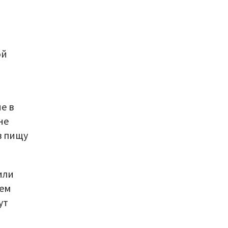
ой
е в
не
в пищу
или
чем
ут