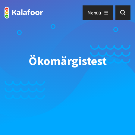
Menüü
Ökomärgistest