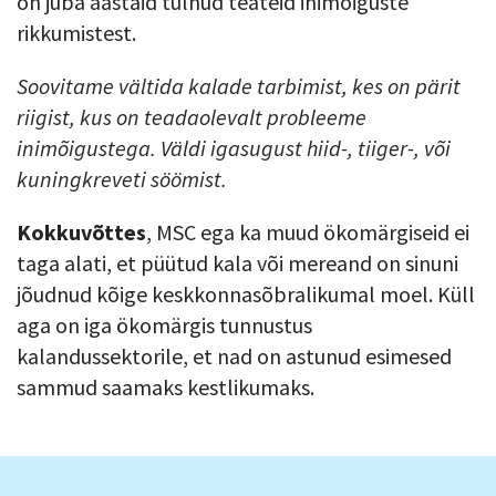
on juba aastaid tulnud teateid inimõiguste
rikkumistest.
Soovitame vältida kalade tarbimist, kes on pärit
riigist, kus on teadaolevalt probleeme
inimõigustega. Väldi igasugust hiid-, tiiger-, või
kuningkreveti söömist.
Kokkuvõttes
, MSC ega ka muud ökomärgiseid ei
taga alati, et püütud kala või mereand on sinuni
jõudnud kõige keskkonnasõbralikumal moel. Küll
aga on iga ökomärgis tunnustus
kalandussektorile, et nad on astunud esimesed
sammud saamaks kestlikumaks.