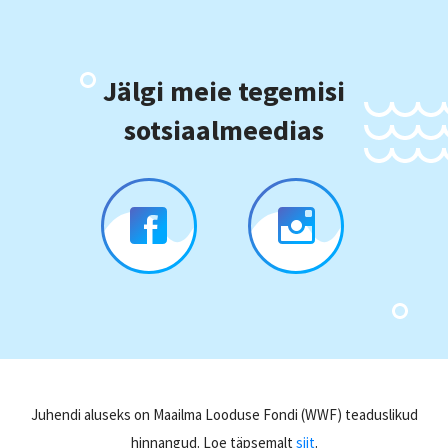
Jälgi meie tegemisi
sotsiaalmeedias
Juhendi aluseks on Maailma Looduse Fondi (WWF) teaduslikud
hinnangud. Loe täpsemalt
siit
.