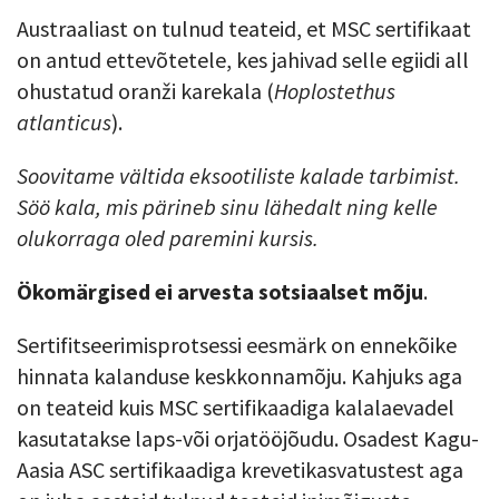
Austraaliast on tulnud teateid, et MSC sertifikaat
on antud ettevõtetele, kes jahivad selle egiidi all
ohustatud oranži karekala (
Hoplostethus
atlanticus
).
Soovitame vältida eksootiliste kalade tarbimist.
Söö kala, mis pärineb sinu lähedalt ning kelle
olukorraga oled paremini kursis.
Ökomärgised ei arvesta sotsiaalset mõju
.
Sertifitseerimisprotsessi eesmärk on ennekõike
hinnata kalanduse keskkonnamõju. Kahjuks aga
on teateid kuis MSC sertifikaadiga kalalaevadel
kasutatakse laps-või orjatööjõudu. Osadest Kagu-
Aasia ASC sertifikaadiga krevetikasvatustest aga