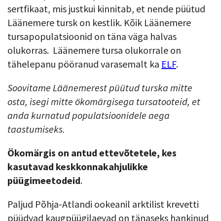
sertfikaat, mis justkui kinnitab, et nende püütud
Läänemere tursk on kestlik. Kõik Läänemere
tursapopulatsioonid on täna väga halvas
olukorras.
Läänemere tursa olukorrale on
tähelepanu pööranud varasemalt ka
ELF
.
Soovitame Läänemerest püütud turska mitte
osta, isegi mitte ökomärgisega tursatooteid, et
anda kurnatud populatsioonidele aega
taastumiseks.
Ökomärgis on antud ettevõtetele, kes
kasutavad keskkonnakahjulikke
püügimeetodeid
.
Paljud Põhja-Atlandi ookeanil arktilist krevetti
püüdvad kaugpüügilaevad on tänaseks hankinud