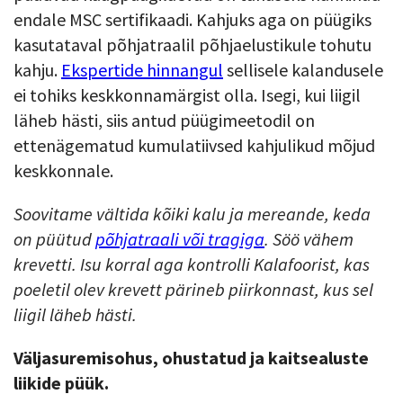
endale MSC sertifikaadi. Kahjuks aga on püügiks
kasutataval põhjatraalil põhjaelustikule tohutu
kahju.
Ekspertide hinnangul
sellisele kalandusele
ei tohiks keskkonnamärgist olla. Isegi, kui liigil
läheb hästi, siis antud püügimeetodil on
ettenägematud kumulatiivsed kahjulikud mõjud
keskkonnale.
Soovitame vältida kõiki kalu ja mereande, keda
on püütud
põhjatraali või tragiga
. Söö vähem
krevetti. Isu korral aga kontrolli Kalafoorist, kas
poeletil olev krevett pärineb piirkonnast, kus sel
liigil läheb hästi.
Väljasuremisohus, ohustatud ja kaitsealuste
liikide püük.