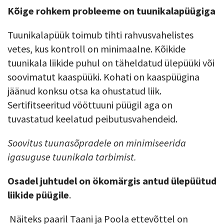
Kõige rohkem probleeme on tuunikalapüügiga
Tuunikalapüük toimub tihti rahvusvahelistes
vetes, kus kontroll on minimaalne. Kõikide
tuunikala liikide puhul on täheldatud ülepüüki või
soovimatut kaaspüüki. Kohati on kaaspüügina
jäänud konksu otsa ka ohustatud liik.
Sertifitseeritud vööttuuni püügil aga on
tuvastatud keelatud peibutusvahendeid.
Soovitus tuunasõpradele on minimiseerida
igasuguse tuunikala tarbimist.
Osadel juhtudel on ökomärgis antud ülepüütud
liikide püügile
.
Näiteks paaril Taani ja Poola ettevõttel on