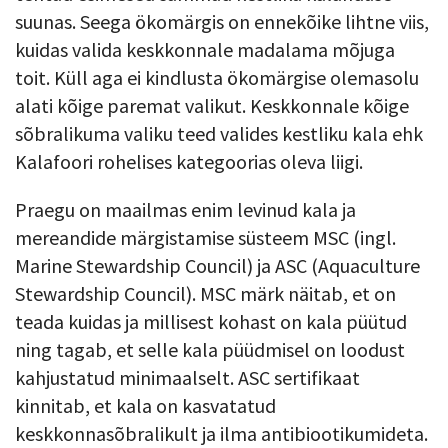
suunas. Seega ökomärgis on ennekõike lihtne viis,
kuidas valida keskkonnale madalama mõjuga
toit. Küll aga ei kindlusta ökomärgise olemasolu
alati kõige paremat valikut. Keskkonnale kõige
sõbralikuma valiku teed valides kestliku kala ehk
Kalafoori rohelises kategoorias oleva liigi.
Praegu on maailmas enim levinud kala ja
mereandide märgistamise süsteem MSC (ingl.
Marine Stewardship Council) ja ASC (Aquaculture
Stewardship Council). MSC märk näitab, et on
teada kuidas ja millisest kohast on kala püütud
ning tagab, et selle kala püüdmisel on loodust
kahjustatud minimaalselt. ASC sertifikaat
kinnitab, et kala on kasvatatud
keskkonnasõbralikult ja ilma antibiootikumideta.