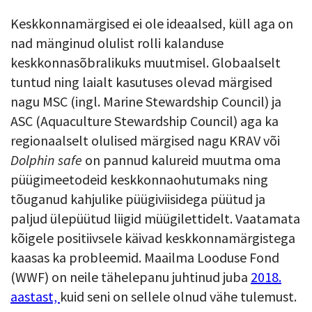
Keskkonnamärgised ei ole ideaalsed, küll aga on
nad mänginud olulist rolli kalanduse
keskkonnasõbralikuks muutmisel. Globaalselt
tuntud ning laialt kasutuses olevad märgised
nagu MSC (ingl. Marine Stewardship Council) ja
ASC (Aquaculture Stewardship Council) aga ka
regionaalselt olulised märgised nagu KRAV või
Dolphin safe
on pannud kalureid muutma oma
püügimeetodeid keskkonnaohutumaks ning
tõuganud kahjulike püügiviisidega püütud ja
paljud ülepüütud liigid müügilettidelt. Vaatamata
kõigele positiivsele käivad keskkonnamärgistega
kaasas ka probleemid. Maailma Looduse Fond
(WWF) on neile tähelepanu juhtinud juba
2018.
aastast,
kuid seni on sellele olnud vähe tulemust.