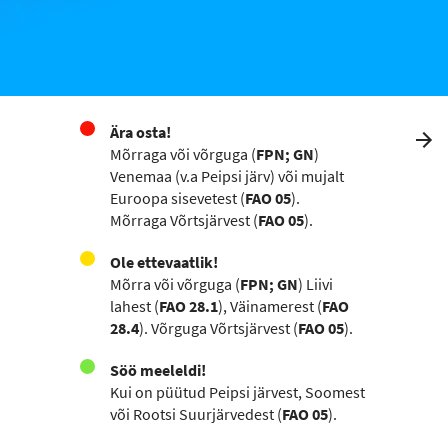
Ära osta!
Mõrraga või võrguga (
FPN; GN
)
Venemaa (v.a Peipsi järv) või mujalt
Euroopa sisevetest (
FAO 05
).
Mõrraga Võrtsjärvest (
FAO 05
).
Ole ettevaatlik!
Mõrra või võrguga (
FPN; GN
) Liivi
lahest (
FAO 28.1
), Väinamerest (
FAO
28.4
). Võrguga Võrtsjärvest (
FAO 05
).
Söö meeleldi!
Kui on püütud Peipsi järvest, Soomest
või Rootsi Suurjärvedest (
FAO 05
).