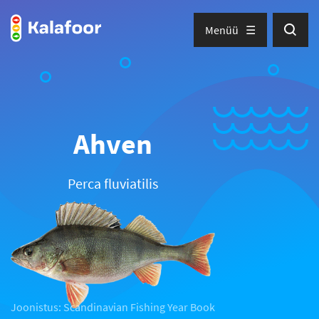
Menüü
Ahven
Perca fluviatilis
Joonistus: Scandinavian Fishing Year Book