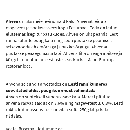
Ahven
on üks meie levinumaid kalu. Ahvenat leidub
magevees ja soolases vees kogu Eestimaal. Teda on leitud
elutsemas isegi turbaaukudes. Ahven on üks peamisi Eesti
rannakalurite püügikalu ning seda püütakse peamiselt
seisevnooda ehk mõrraga ja nakkevõrguga. Ahvenat
püütakse peaaegu aasta läbi. Ahvena liha on väga maitsev ja
kõrgelt hinnatud nii eestlaste seas kui ka Lääne-Euroopa
restoranides.
Ahvena seisundit arvestades on
Eesti rannikumeres
soovitatud üldist püügikoormust vähendada
.
Ahven on suhteliselt väherasvane kala. Merest püütud
ahvena rasvasisaldus on 3,6% ning magevetest u. 0,8%. Eesti
riiklik toitumissoovitus soovitab süüa 250g lahja kala
nädalas.
Vaata täpsemalt toitumine.ee