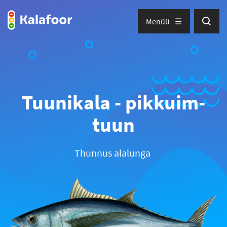
Menüü
Tuunikala - pikkuim-
tuun
Thunnus alalunga