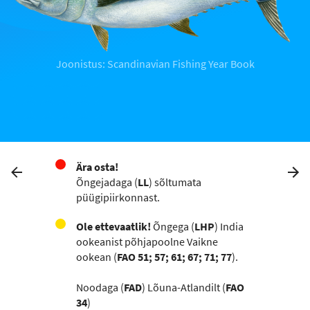
Joonistus: Scandinavian Fishing Year Book
Ära osta!
Õngejadaga (
LL
) sõltumata
püügipiirkonnast.
Ole ettevaatlik!
Õngega (
LHP
) India
ookeanist põhjapoolne Vaikne
ookean (
FAO 51; 57; 61; 67; 71; 77
).
Noodaga (
FAD
) Lõuna-Atlandilt (
FAO
34
)