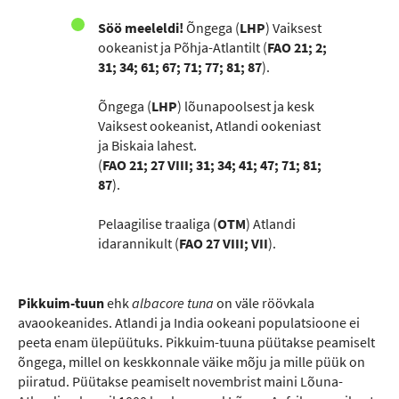
Söö meeleldi!
Õngega (
LHP
) Vaiksest
ookeanist ja Põhja-Atlantilt (
FAO 21; 2;
31; 34; 61; 67; 71; 77; 81; 87
).
Õngega (
LHP
) lõunapoolsest ja kesk
Vaiksest ookeanist, Atlandi ookeniast
ja Biskaia lahest.
(
FAO 21; 27 VIII; 31; 34; 41; 47; 71; 81;
87
).
Pelaagilise traaliga (
OTM
) Atlandi
idarannikult (
FAO 27 VIII; VII
).
Pikkuim-tuun
ehk
albacore tuna
on väle röövkala
avaookeanides. Atlandi ja India ookeani populatsioone ei
peeta enam ülepüütuks. Pikkuim-tuuna püütakse peamiselt
õngega, millel on keskkonnale väike mõju ja mille püük on
piiratud. Püütakse peamiselt novembrist maini Lõuna-